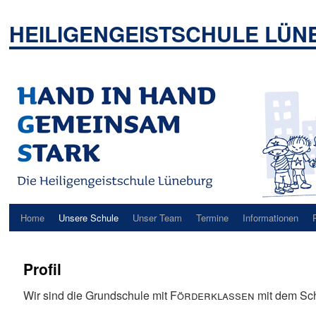
Zum
Inhalt
HEILIGENGEISTSCHULE LÜ
springen
Home
Unsere Schule
Unser Team
Termine
Informationen
Profil
Wir sind die Grundschule mit
Förderklassen
mit dem Sch