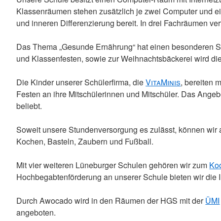
Klassenräumen stehen zusätzlich je zwei Computer und ein
und inneren Differenzierung bereit. In drei Fachräumen v
Das Thema „Gesunde Ernährung“ hat einen besonderen Ste
und Klassenfesten, sowie zur Weihnachtsbäckerei wird di
Die Kinder unserer Schülerfirma, die
VitaMinis
, bereiten 
Festen an ihre Mitschülerinnen und Mitschüler. Das Angebot
beliebt.
Soweit unsere Stundenversorgung es zulässt, können wir a
Kochen, Basteln, Zaubern und Fußball.
Mit vier weiteren Lüneburger Schulen gehören wir zum
Ko
Hochbegabtenförderung an unserer Schule bieten wir die 
Durch Awocado wird in den Räumen der HGS mit der
ÜMI
angeboten.