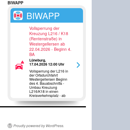
BIWAPP
BIWAPP
Vollsperrung der
Kreuzung L216 / K18
(Rentenstraße) in
Westergellersen ab
22.04.2026 - Beginn 4.
BA
Lüneburg,
17.04.2026 12:00 Uhr
Vollsperrung der L216 in
der Ortsdurchfahrt
Westergellersen Beginn
des 4. Bauabschnitts -
Umbau Kreuzung
L216/K18 in einen
Kreisverkehrsplatz - ab
22.04.2026
Proudly powered by WordPress.