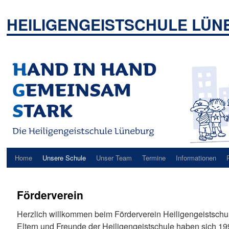
Zum
Inhalt
HEILIGENGEISTSCHULE LÜ
springen
Home
Unsere Schule
Unser Team
Termine
Informationen
Förderverein
Herzlich willkommen beim Förderverein Heiligengeistschu
Eltern und Freunde der Heiligengeistschule haben sich 1