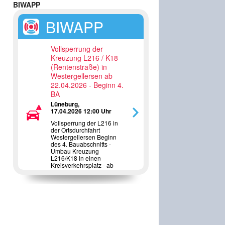
BIWAPP
BIWAPP
Vollsperrung der
Kreuzung L216 / K18
(Rentenstraße) in
Westergellersen ab
22.04.2026 - Beginn 4.
BA
Lüneburg,
17.04.2026 12:00 Uhr
Vollsperrung der L216 in
der Ortsdurchfahrt
Westergellersen Beginn
des 4. Bauabschnitts -
Umbau Kreuzung
L216/K18 in einen
Kreisverkehrsplatz - ab
22.04.2026