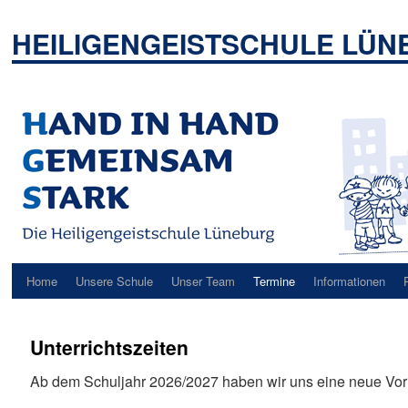
Zum
Inhalt
HEILIGENGEISTSCHULE LÜ
springen
Home
Unsere Schule
Unser Team
Termine
Informationen
Unterrichtszeiten
Ab dem Schuljahr 2026/2027 haben wir uns eine neue Vor