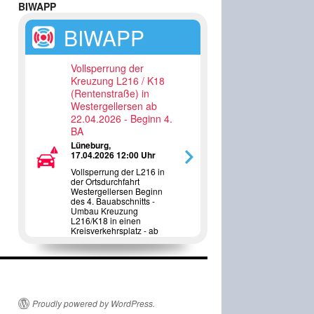
BIWAPP
BIWAPP
Vollsperrung der
Kreuzung L216 / K18
(Rentenstraße) in
Westergellersen ab
22.04.2026 - Beginn 4.
BA
Lüneburg,
17.04.2026 12:00 Uhr
Vollsperrung der L216 in
der Ortsdurchfahrt
Westergellersen Beginn
des 4. Bauabschnitts -
Umbau Kreuzung
L216/K18 in einen
Kreisverkehrsplatz - ab
22.04.2026
Proudly powered by WordPress.