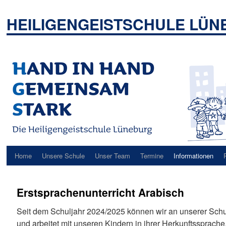
Zum
Inhalt
HEILIGENGEISTSCHULE LÜ
springen
Home
Unsere Schule
Unser Team
Termine
Informationen
Erstsprachenunterricht Arabisch
Seit dem Schuljahr 2024/2025 können wir an unserer Schul
und arbeitet mit unseren Kindern in ihrer Herkunftssprache