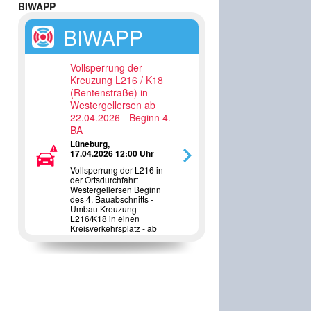
BIWAPP
BIWAPP
Vollsperrung der
Kreuzung L216 / K18
(Rentenstraße) in
Westergellersen ab
22.04.2026 - Beginn 4.
BA
Lüneburg,
17.04.2026 12:00 Uhr
Vollsperrung der L216 in
der Ortsdurchfahrt
Westergellersen Beginn
des 4. Bauabschnitts -
Umbau Kreuzung
L216/K18 in einen
Kreisverkehrsplatz - ab
22.04.2026