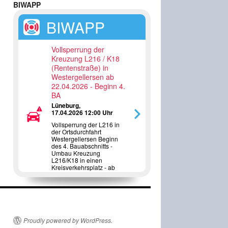
BIWAPP
BIWAPP
Vollsperrung der
Kreuzung L216 / K18
(Rentenstraße) in
Westergellersen ab
22.04.2026 - Beginn 4.
BA
Lüneburg,
17.04.2026 12:00 Uhr
Vollsperrung der L216 in
der Ortsdurchfahrt
Westergellersen Beginn
des 4. Bauabschnitts -
Umbau Kreuzung
L216/K18 in einen
Kreisverkehrsplatz - ab
22.04.2026
Proudly powered by WordPress.