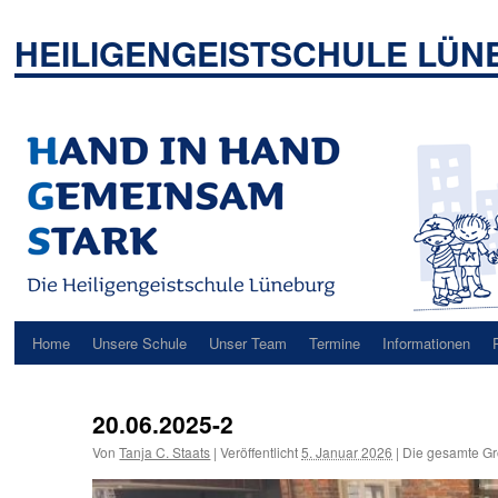
Zum
Inhalt
HEILIGENGEISTSCHULE LÜ
springen
Home
Unsere Schule
Unser Team
Termine
Informationen
20.06.2025-2
Von
Tanja C. Staats
|
Veröffentlicht
5. Januar 2026
|
Die gesamte Gr