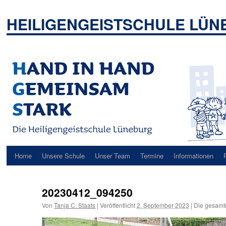
Zum
Inhalt
HEILIGENGEISTSCHULE LÜ
springen
Home
Unsere Schule
Unser Team
Termine
Informationen
20230412_094250
Von
Tanja C. Staats
|
Veröffentlicht
2. September 2023
|
Die gesamt