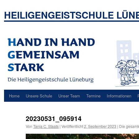
Zum
Inhalt
HEILIGENGEISTSCHULE LÜ
springen
Home
Unsere Schule
Unser Team
Termine
Informationen
20230531_095914
Von
Tanja C. Staats
|
Veröffentlicht
2. September 2023
|
Die gesamt