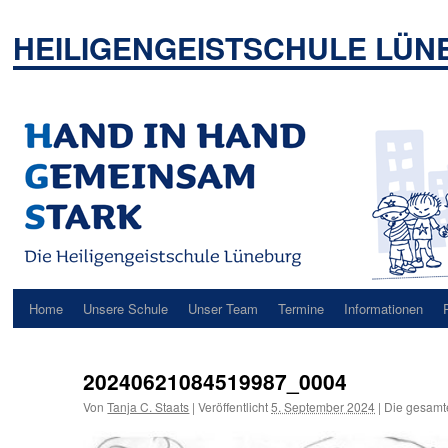
Zum
Inhalt
HEILIGENGEISTSCHULE LÜ
springen
Home
Unsere Schule
Unser Team
Termine
Informationen
20240621084519987_0004
Von
Tanja C. Staats
|
Veröffentlicht
5. September 2024
|
Die gesamt