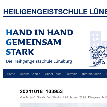
Zum
Inhalt
HEILIGENGEISTSCHULE LÜ
springen
Home
Unsere Schule
Unser Team
Termine
Informationen
20241018_103953
Von
Tanja C. Staats
|
Veröffentlicht
28. Januar 2025
|
Die gesamte G