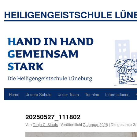
Zum
Inhalt
HEILIGENGEISTSCHULE LÜ
springen
Home
Unsere Schule
Unser Team
Termine
Informationen
20250527_111802
Von
Tanja C. Staats
|
Veröffentlicht
7. Januar 2026
|
Die gesamte Gr