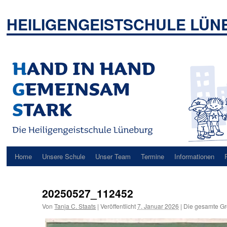
Zum
Inhalt
HEILIGENGEISTSCHULE LÜ
springen
Home
Unsere Schule
Unser Team
Termine
Informationen
20250527_112452
Von
Tanja C. Staats
|
Veröffentlicht
7. Januar 2026
|
Die gesamte Gr