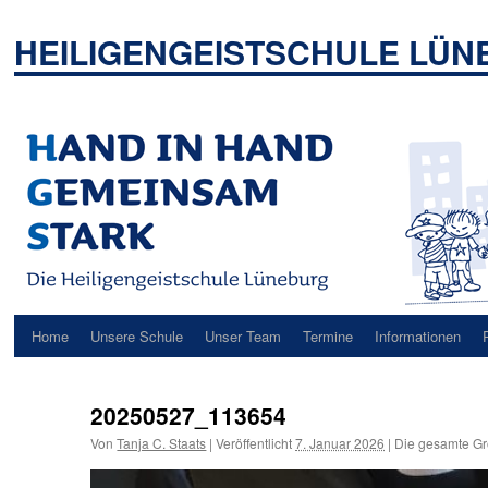
Zum
Inhalt
HEILIGENGEISTSCHULE LÜ
springen
Home
Unsere Schule
Unser Team
Termine
Informationen
20250527_113654
Von
Tanja C. Staats
|
Veröffentlicht
7. Januar 2026
|
Die gesamte Gr