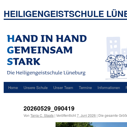
Zum
Inhalt
HEILIGENGEISTSCHULE LÜ
springen
Home
Unsere Schule
Unser Team
Termine
Informationen
20260529_090419
Von
Tanja C. Staats
|
Veröffentlicht
7. Juni 2026
|
Die gesamte Größ