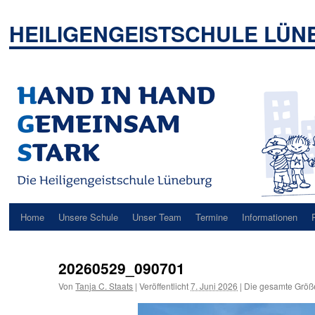
Zum
Inhalt
HEILIGENGEISTSCHULE LÜ
springen
Home
Unsere Schule
Unser Team
Termine
Informationen
20260529_090701
Von
Tanja C. Staats
|
Veröffentlicht
7. Juni 2026
|
Die gesamte Größ