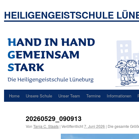
Zum
Inhalt
HEILIGENGEISTSCHULE LÜ
springen
Home
Unsere Schule
Unser Team
Termine
Informationen
20260529_090913
Von
Tanja C. Staats
|
Veröffentlicht
7. Juni 2026
|
Die gesamte Größ