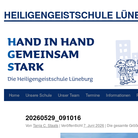
Zum
Inhalt
HEILIGENGEISTSCHULE LÜ
springen
Home
Unsere Schule
Unser Team
Termine
Informationen
20260529_091016
Von
Tanja C. Staats
|
Veröffentlicht
7. Juni 2026
|
Die gesamte Größ