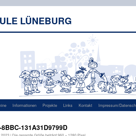
HULE LÜNEBURG
mine
Informationen
Projekte
Links
Kontakt
Impressum/Datenschu
-8BBC-131A31D9799D
l 2023
|
Die gesamte Größe beträgt
960 × 1280
Pixel