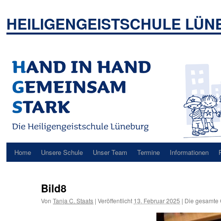
Zum
Inhalt
HEILIGENGEISTSCHULE LÜ
springen
Home
Unsere Schule
Unser Team
Termine
Informationen
Bild8
Von
Tanja C. Staats
|
Veröffentlicht
13. Februar 2025
|
Die gesamte 