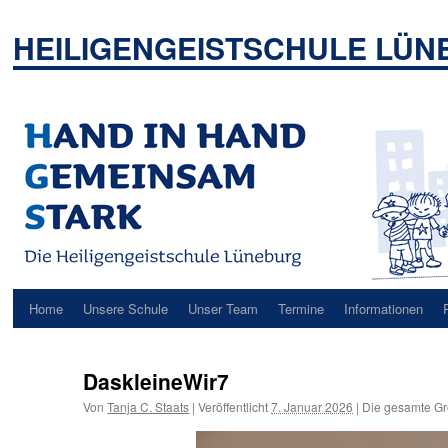
Zum
Inhalt
HEILIGENGEISTSCHULE LÜ
springen
Home
Unsere Schule
Unser Team
Termine
Informationen
DaskleineWir7
Von
Tanja C. Staats
|
Veröffentlicht
7. Januar 2026
|
Die gesamte Gr