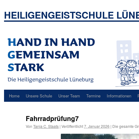
Zum
Inhalt
HEILIGENGEISTSCHULE LÜ
springen
Home
Unsere Schule
Unser Team
Termine
Informationen
Fahrradprüfung7
Von
Tanja C. Staats
|
Veröffentlicht
7. Januar 2026
|
Die gesamte Gr