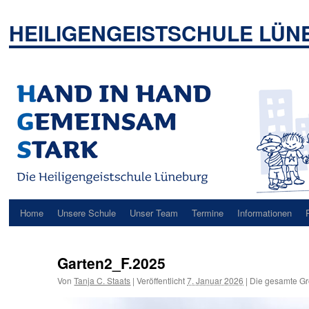
Zum
Inhalt
HEILIGENGEISTSCHULE LÜ
springen
Home
Unsere Schule
Unser Team
Termine
Informationen
Garten2_F.2025
Von
Tanja C. Staats
|
Veröffentlicht
7. Januar 2026
|
Die gesamte Gr