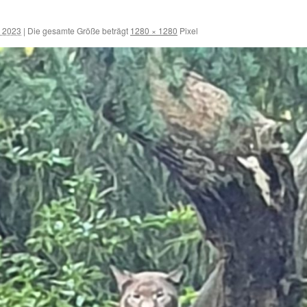
l 2023
|
Die gesamte Größe beträgt
1280 × 1280
Pixel