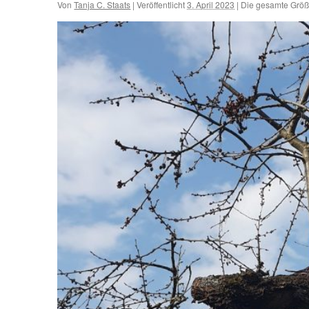
Von
Tanja C. Staats
|
Veröffentlicht
3. April 2023
|
Die gesamte Größ