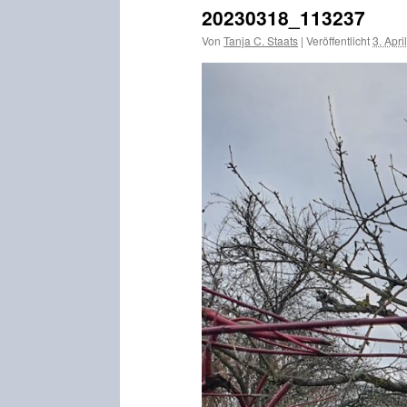
20230318_113237
Von
Tanja C. Staats
|
Veröffentlicht
3. Apri