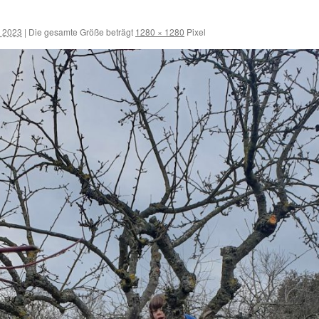
l 2023
|
Die gesamte Größe beträgt
1280 × 1280
Pixel