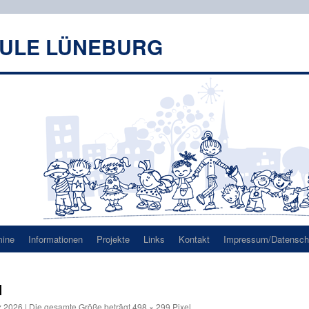
HULE LÜNEBURG
mine
Informationen
Projekte
Links
Kontakt
Impressum/Datenschu
1
z 2026
|
Die gesamte Größe beträgt
498 × 299
Pixel