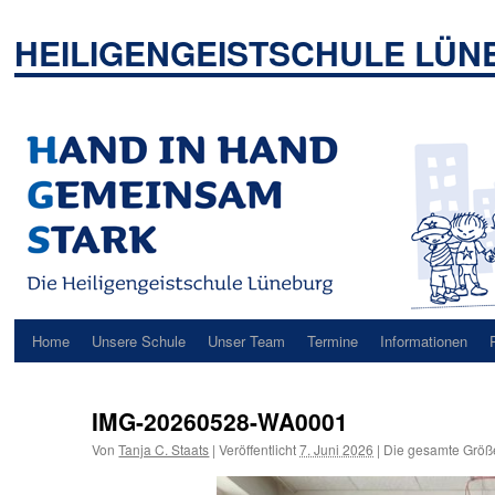
Zum
Inhalt
HEILIGENGEISTSCHULE LÜ
springen
Home
Unsere Schule
Unser Team
Termine
Informationen
IMG-20260528-WA0001
Von
Tanja C. Staats
|
Veröffentlicht
7. Juni 2026
|
Die gesamte Größ