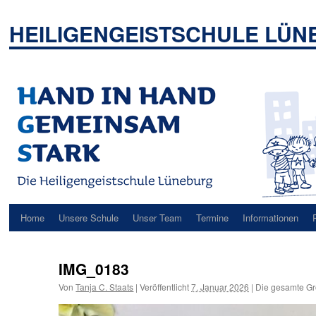
Zum
Inhalt
HEILIGENGEISTSCHULE LÜ
springen
Home
Unsere Schule
Unser Team
Termine
Informationen
IMG_0183
Von
Tanja C. Staats
|
Veröffentlicht
7. Januar 2026
|
Die gesamte Gr