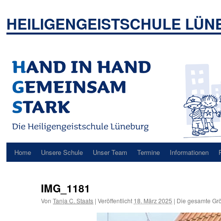
Zum
Inhalt
HEILIGENGEISTSCHULE LÜ
springen
Home
Unsere Schule
Unser Team
Termine
Informationen
IMG_1181
Von
Tanja C. Staats
|
Veröffentlicht
18. März 2025
|
Die gesamte Grö