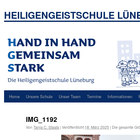
Zum
Inhalt
HEILIGENGEISTSCHULE LÜ
springen
Home
Unsere Schule
Unser Team
Termine
Informationen
IMG_1192
Von
Tanja C. Staats
|
Veröffentlicht
18. März 2025
|
Die gesamte Grö