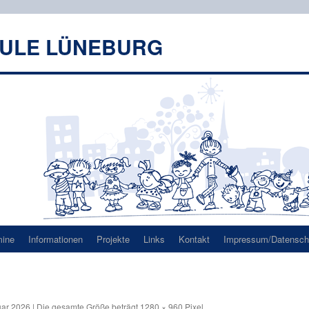
HULE LÜNEBURG
mine
Informationen
Projekte
Links
Kontakt
Impressum/Datenschu
uar 2026
|
Die gesamte Größe beträgt
1280 × 960
Pixel