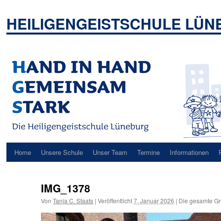
Zum
Inhalt
HEILIGENGEISTSCHULE LÜ
springen
Home
Unsere Schule
Unser Team
Termine
Informationen
IMG_1378
Von
Tanja C. Staats
|
Veröffentlicht
7. Januar 2026
|
Die gesamte Gr