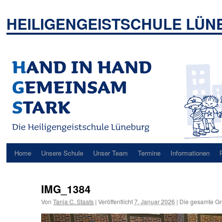
Zum
Inhalt
HEILIGENGEISTSCHULE LÜ
springen
Home
Unsere Schule
Unser Team
Termine
Informationen
IMG_1384
Von
Tanja C. Staats
|
Veröffentlicht
7. Januar 2026
|
Die gesamte Gr