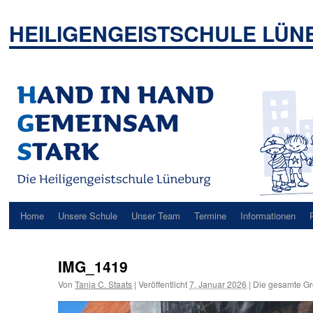
Zum
Inhalt
HEILIGENGEISTSCHULE LÜ
springen
Home
Unsere Schule
Unser Team
Termine
Informationen
IMG_1419
Von
Tanja C. Staats
|
Veröffentlicht
7. Januar 2026
|
Die gesamte Gr