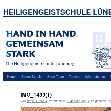
Zum
Inhalt
HEILIGENGEISTSCHULE LÜ
springen
Home
Unsere Schule
Unser Team
Termine
Informationen
IMG_1439(1)
Von
Tanja C. Staats
|
Veröffentlicht
7. Januar 2026
|
Die gesamte Gr