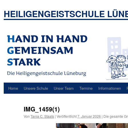
Zum
Inhalt
HEILIGENGEISTSCHULE LÜ
springen
Home
Unsere Schule
Unser Team
Termine
Informationen
IMG_1459(1)
Von
Tanja C. Staats
|
Veröffentlicht
7. Januar 2026
|
Die gesamte Gr