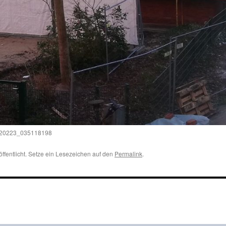
220223_035118198
öffentlicht. Setze ein Lesezeichen auf den
Permalink
.