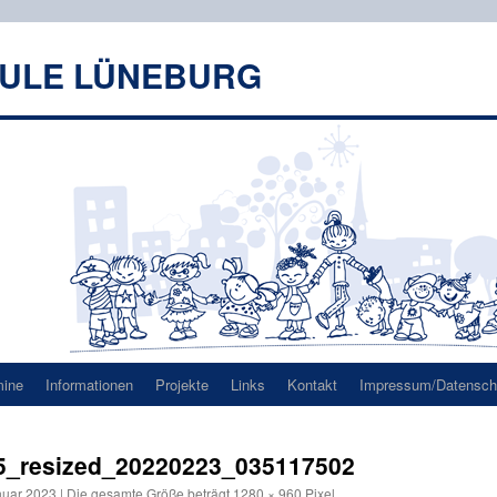
HULE LÜNEBURG
mine
Informationen
Projekte
Links
Kontakt
Impressum/Datenschu
_resized_20220223_035117502
nuar 2023
|
Die gesamte Größe beträgt
1280 × 960
Pixel