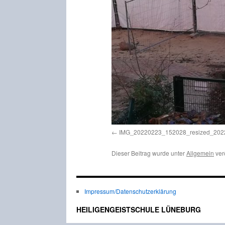
IMG_20220223_152028_resized_20
Dieser Beitrag wurde unter
Allgemein
ver
Impressum/Datenschutzerklärung
HEILIGENGEISTSCHULE LÜNEBURG