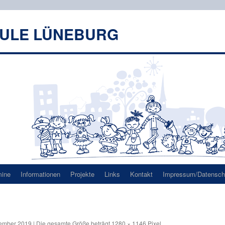
HULE LÜNEBURG
mine
Informationen
Projekte
Links
Kontakt
Impressum/Datenschu
ember 2019
|
Die gesamte Größe beträgt
1280 × 1146
Pixel