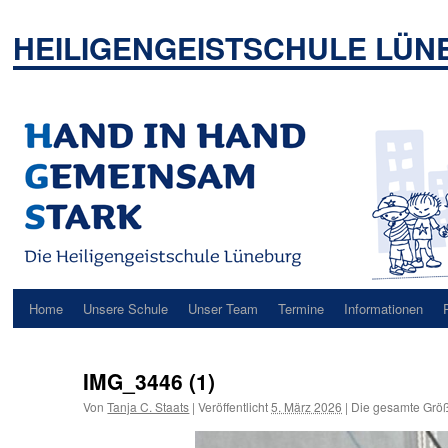
Zum
Inhalt
HEILIGENGEISTSCHULE LÜ
springen
Home
Unsere Schule
Unser Team
Termine
Informationen
IMG_3446 (1)
Von
Tanja C. Staats
|
Veröffentlicht
5. März 2026
|
Die gesamte Größ