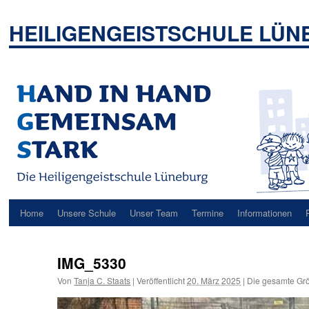
Zum
Inhalt
HEILIGENGEISTSCHULE LÜ
springen
Home
Unsere Schule
Unser Team
Termine
Informationen
IMG_5330
Von
Tanja C. Staats
|
Veröffentlicht
20. März 2025
|
Die gesamte Grö