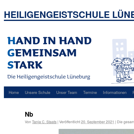
Zum
Inhalt
HEILIGENGEISTSCHULE LÜ
springen
Home
Unsere Schule
Unser Team
Termine
Informationen
Nb
Von
Tanja C. Staats
|
Veröffentlicht
20. September 2021
|
Die gesam