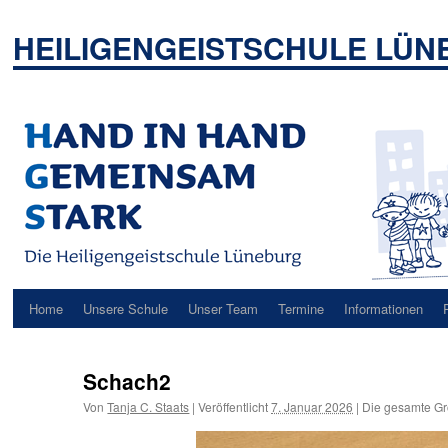
Zum
Inhalt
HEILIGENGEISTSCHULE LÜ
springen
Home
Unsere Schule
Unser Team
Termine
Informationen
Schach2
Von
Tanja C. Staats
|
Veröffentlicht
7. Januar 2026
|
Die gesamte Gr