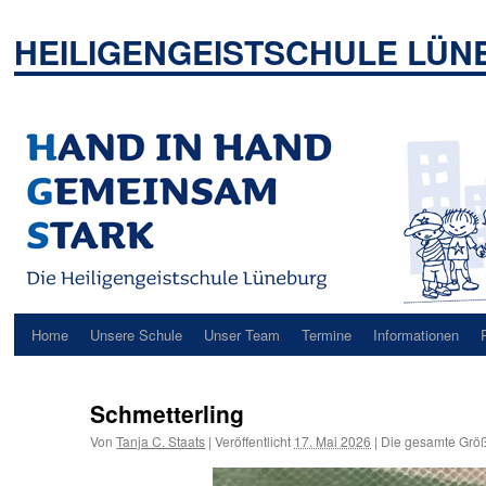
Zum
Inhalt
HEILIGENGEISTSCHULE LÜ
springen
Home
Unsere Schule
Unser Team
Termine
Informationen
Schmetterling
Von
Tanja C. Staats
|
Veröffentlicht
17. Mai 2026
|
Die gesamte Größ