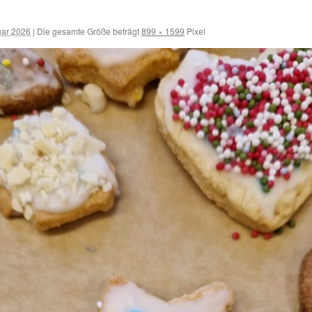
uar 2026
|
Die gesamte Größe beträgt
899 × 1599
Pixel