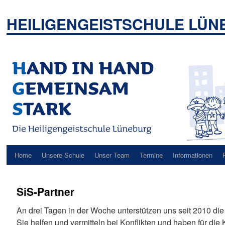
Zum
Inhalt
HEILIGENGEISTSCHULE LÜ
springen
Home
Unsere Schule
Unser Team
Termine
Informationen
SiS-Partner
An drei Tagen in der Woche unterstützen uns seit 2010 die
Sie helfen und vermitteln bei Konflikten und haben für di