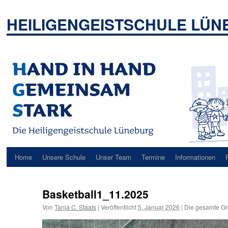
Zum
Inhalt
HEILIGENGEISTSCHULE LÜ
springen
Home
Unsere Schule
Unser Team
Termine
Informationen
Basketball1_11.2025
Von
Tanja C. Staats
|
Veröffentlicht
5. Januar 2026
|
Die gesamte Gr